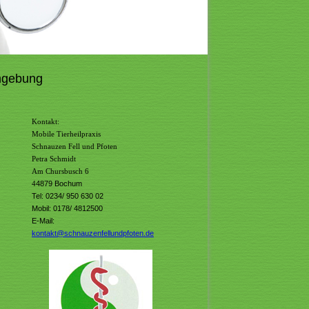
Umgebung
Kontakt:
Mobile Tierheilpraxis
Schnauzen Fell und Pfoten
Petra Schmidt
Am Chursbusch 6
4
4879 Bochum
Tel: 0234/ 950 630 02
Mobil: 0178/ 4812500
E-Mail:
kontakt@schnauzenfellundpfoten.de